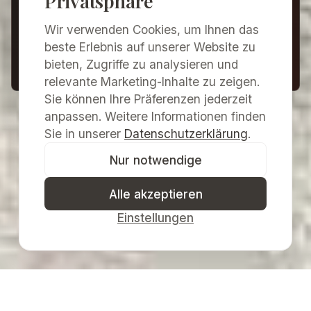
Privatsphäre
und Veränderung zu schützen. Diese
Erklärung wird angepasst, wenn sich unsere
Wir verwenden Cookies, um Ihnen das
Website, eingesetzte Dienste oder rechtliche
beste Erlebnis auf unserer Website zu
bieten, Zugriffe zu analysieren und
Anforderungen ändern.
relevante Marketing-Inhalte zu zeigen.
Sie können Ihre Präferenzen jederzeit
anpassen. Weitere Informationen finden
Sie in unserer
Datenschutzerklärung
.
Nur notwendige
Alle akzeptieren
Einstellungen
Galerie Merkima & Kulturzentrum Pulkau
Museumsverein Pulkau
· ZVR
1233620906