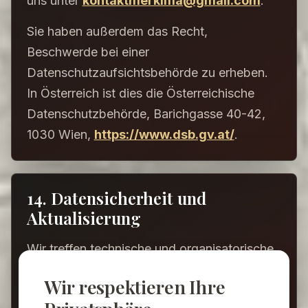
uns unter
kontaktmerkima@gmail.com
.
Sie haben außerdem das Recht,
Beschwerde bei einer
Datenschutzaufsichtsbehörde zu erheben.
In Österreich ist dies die Österreichische
Datenschutzbehörde, Barichgasse 40-42,
1030 Wien,
https://www.dsb.gv.at/
.
14. Datensicherheit und
Aktualisierung
Wir treffen technische und organisatorische
Maßnahmen, um personenbezogene Daten
Wir respektieren Ihre
vor Verlust, Missbrauch, unbefugtem Zugriff