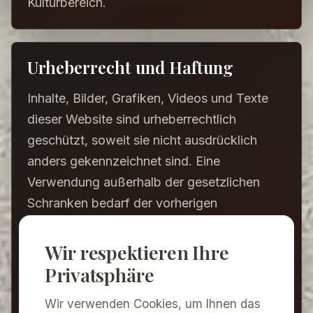
Kulturbereich.
Urheberrecht und Haftung
Inhalte, Bilder, Grafiken, Videos und Texte
dieser Website sind urheberrechtlich
geschützt, soweit sie nicht ausdrücklich
anders gekennzeichnet sind. Eine
Verwendung außerhalb der gesetzlichen
Schranken bedarf der vorherigen
Zustimmung.
Wir respektieren Ihre
Trotz sorgfältiger inhaltlicher Kontrolle
Privatsphäre
übernehmen wir keine Haftung für Inhalte
externer Links. Für den Inhalt verlinkter
Wir verwenden Cookies, um Ihnen das