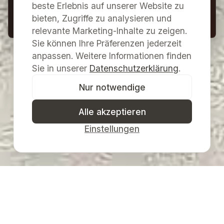
Seiten sind ausschließlich deren Betreiber
beste Erlebnis auf unserer Website zu
bieten, Zugriffe zu analysieren und
verantwortlich.
relevante Marketing-Inhalte zu zeigen.
Sie können Ihre Präferenzen jederzeit
anpassen. Weitere Informationen finden
Sie in unserer
Datenschutzerklärung
.
Nur notwendige
Alle akzeptieren
Einstellungen
Galerie Merkima & Kulturzentrum Pulkau
Museumsverein Pulkau
· ZVR
1233620906
©
2026
Galerie Merkima