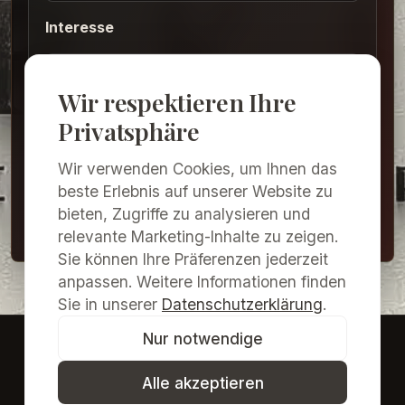
Interesse
Wir respektieren Ihre
Privatsphäre
Ich möchte den Newsletter erhalten und
kann mich jederzeit abmelden.
Wir verwenden Cookies, um Ihnen das
beste Erlebnis auf unserer Website zu
Newsletter abonnieren
bieten, Zugriffe zu analysieren und
relevante Marketing-Inhalte zu zeigen.
Sie können Ihre Präferenzen jederzeit
anpassen. Weitere Informationen finden
Sie in unserer
Datenschutzerklärung
.
Nur notwendige
Galerie Merkima & Kulturzentrum Pulkau
Museumsverein Pulkau
· ZVR
1233620906
Alle akzeptieren
©
2026
Galerie Merkima