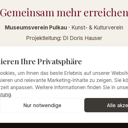
Gemeinsam mehr erreiche
Museumsverein Pulkau
· Kunst- & Kulturverein
Projektleitung: DI Doris Hauser
kontaktmerkima@gmail.com
·
+43 676 763 74 7
ieren Ihre Privatsphäre
www.diegaleriemerkima.at
okies, um Ihnen das beste Erlebnis auf unserer Website
sieren und relevante Marketing-Inhalte zu zeigen. Sie k
zeit anpassen. Weitere Informationen finden Sie in unse
ärung
.
Nur notwendige
Alle akz
©
2026
Galerie Merkima