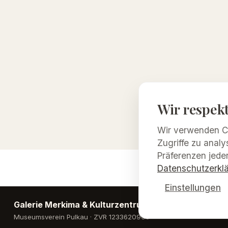
Wir respekt
Wir verwenden Co
Zugriffe zu analy
Präferenzen jeder
Datenschutzerkl
Einstellungen
Galerie Merkima & Kulturzentrum Pulkau
Museumsverein Pulkau
· ZVR
1233620906