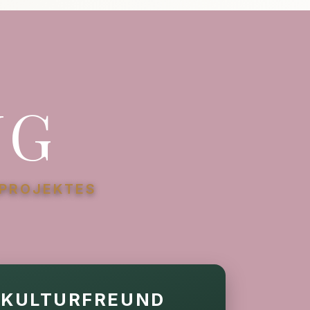
N
G
RPROJEKTES
KULTURFREUND