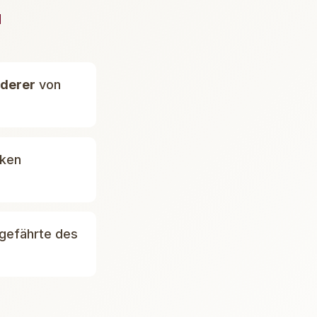
N
rderer
von
rken
gefährte des