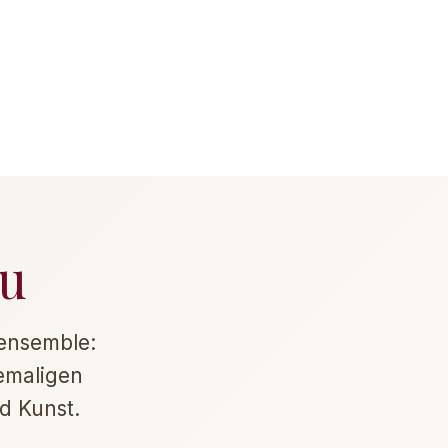
au
rensemble:
emaligen
d Kunst.