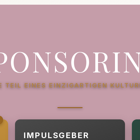
O
P
N
S
O
R
I
E TEIL EINES EINZIGARTIGEN KULTU
IMPULSGEBER